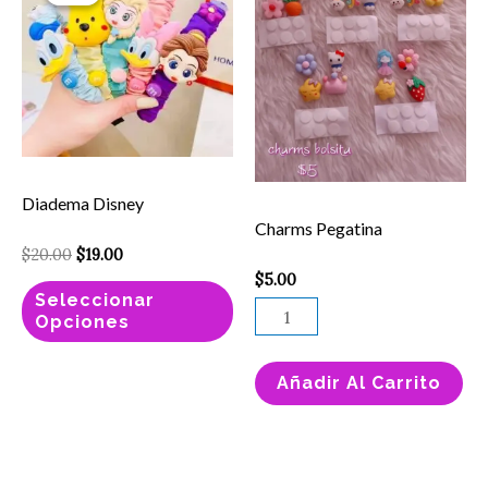
$20.00.
$19.00.
tiene
cantidad
múltiples
variantes.
Las
opciones
se
Diadema Disney
pueden
Charms Pegatina
elegir
$
20.00
$
19.00
$
5.00
en
Seleccionar
la
Opciones
página
de
Añadir Al Carrito
producto