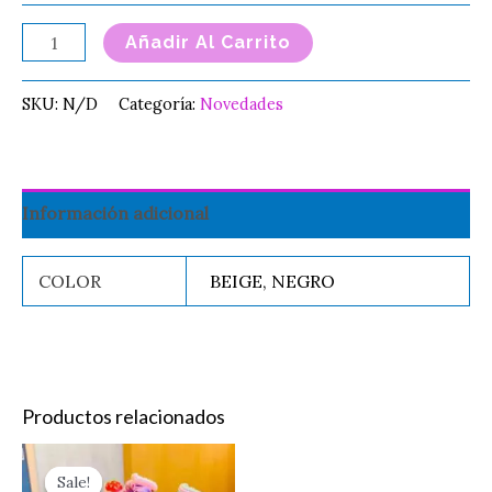
Añadir Al Carrito
SKU:
N/D
Categoría:
Novedades
Información adicional
COLOR
BEIGE, NEGRO
Productos relacionados
Original
Current
Este
TATUAJE
price
price
Sale!
Sale!
producto
NIÑOS
was:
is: