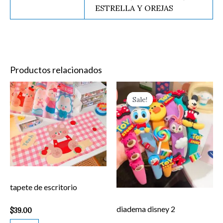
ESTRELLA Y OREJAS
Productos relacionados
Original
Current
tapete
Es
price
price
Sale!
Sale!
de
pr
was:
is:
$39.00.
$19.00.
escritorio
ti
cantidad
mú
va
La
op
tapete de escritorio
se
pu
diadema disney 2
$
39.00
el