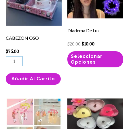
va
La
op
Diadema De Luz
se
CABEZON OSO
pu
$
20.00
$
10.00
el
$
75.00
Seleccionar
en
Opciones
la
pá
Añadir Al Carrito
de
pr
Este
Vela
producto
Decorativa
tiene
Led
múltiples
cantidad