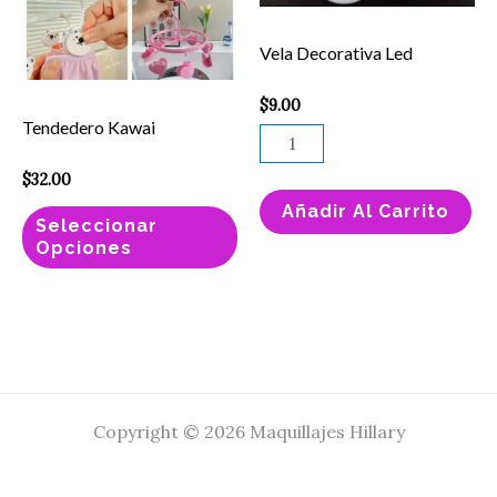
variantes.
Vela Decorativa Led
Las
opciones
$
9.00
se
Tendedero Kawai
pueden
$
32.00
elegir
Añadir Al Carrito
en
Seleccionar
Opciones
la
página
de
producto
Copyright © 2026 Maquillajes Hillary