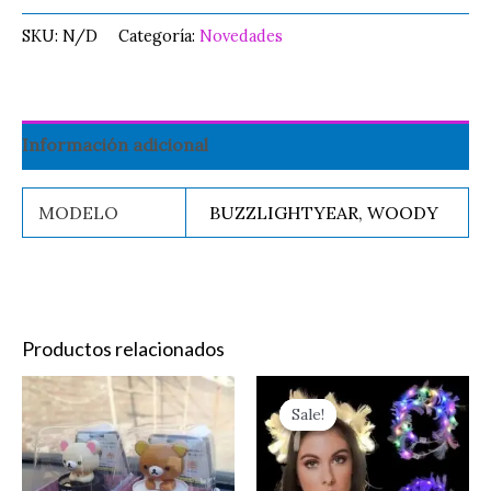
SKU:
N/D
Categoría:
Novedades
Información adicional
MODELO
BUZZLIGHTYEAR, WOODY
Productos relacionados
Original
Current
CABEZON
Es
price
price
Sale!
Sale!
OSO
pr
was:
is:
$20.00.
$10.00.
cantidad
ti
mú