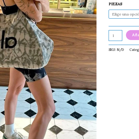
PIEZAS
Aña
SKU:
N/D
Categ