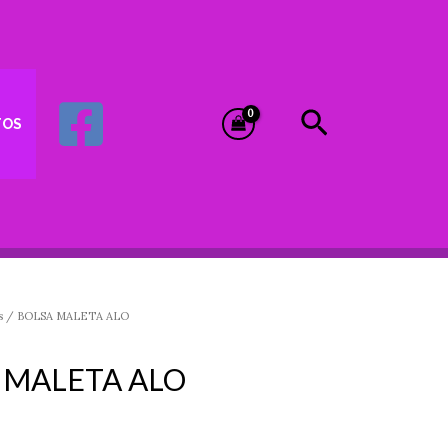
Buscar
TOS
s
/ BOLSA MALETA ALO
 MALETA ALO