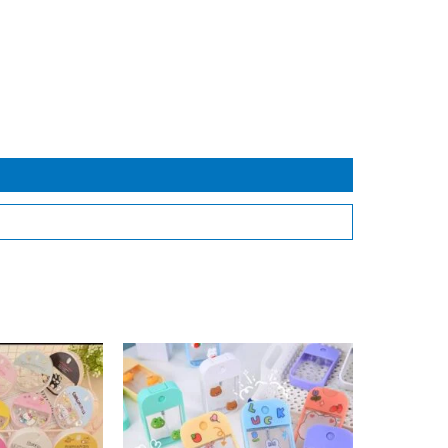
Perfumero
Kawaii
cantidad