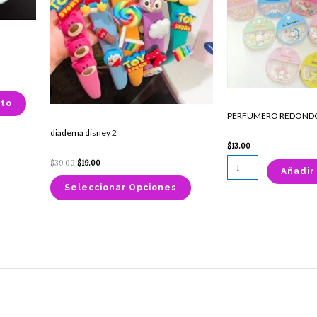
Las
opciones
se
pueden
elegir
en
ito
la
PERFUMERO REDOND
página
diadema disney 2
de
$
13.00
producto
$
39.00
$
19.00
Añadir 
Seleccionar Opciones