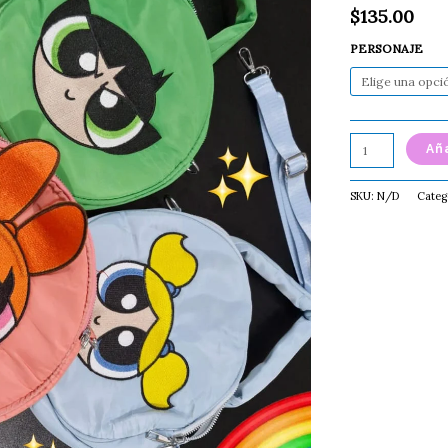
$
135.00
PERSONAJE
Aña
SKU:
N/D
Categ