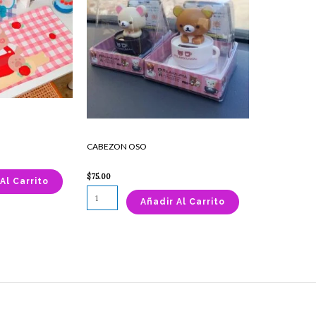
CABEZON OSO
$
75.00
Al Carrito
Añadir Al Carrito