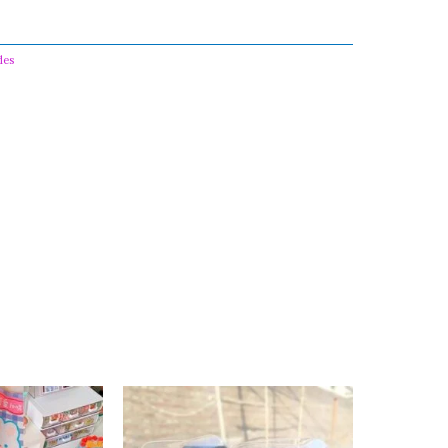
des
CABEZON
OSO
cantidad