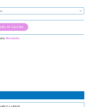
dir Al Carrito
oría:
Novedades
LANCO LABIOS