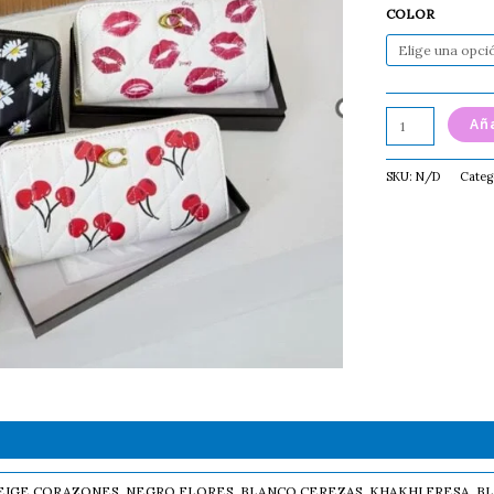
COLOR
Aña
SKU:
N/D
Categ
EIGE CORAZONES, NEGRO FLORES, BLANCO CEREZAS, KHAKHI FRESA, B