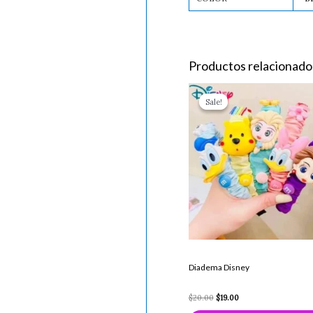
Productos relacionado
Original
Current
price
price
Sale!
Sale!
was:
is:
$20.00.
$19.00.
Diadema Disney
$
20.00
$
19.00