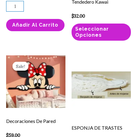
se
Tendedero Kawai
pu
$
32.00
el
Añadir Al Carrito
en
Seleccionar
Opciones
la
pá
de
Este
ESPONJA
pr
Sale!
Sale!
producto
DE
tiene
TRASTES
múltiples
cantidad
variantes.
Las
opciones
Decoraciones De Pared
se
ESPONJA DE TRASTES
pueden
$
59.00