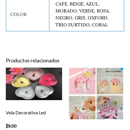
CAFE, BEIGE, AZUL,
MORADO, VERDE, ROSA,
COLOR
NEGRO, GRIS, OXFORD,
TRIO SURTIDO, CORAL
Productos relacionados
Vela
Es
Decorativa
pr
Led
ti
cantidad
mú
va
Vela Decorativa Led
La
op
$
9.00