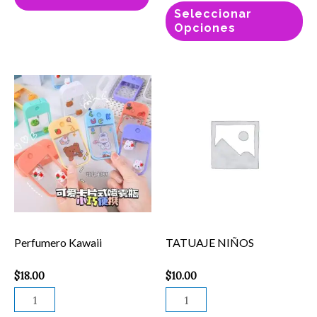
en
Seleccionar
la
Opciones
pá
de
pr
Perfumero
TATUAJE
Kawaii
NIÑOS
cantidad
cantidad
Perfumero Kawaii
TATUAJE NIÑOS
$
18.00
$
10.00