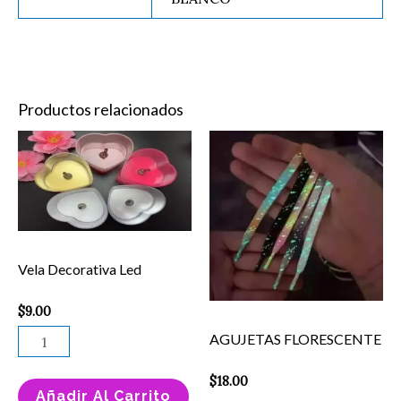
Productos relacionados
Vela
Es
Decorativa
pr
Led
ti
cantidad
mú
va
Vela Decorativa Led
La
op
$
9.00
se
AGUJETAS FLORESCENTE
pu
el
$
18.00
Añadir Al Carrito