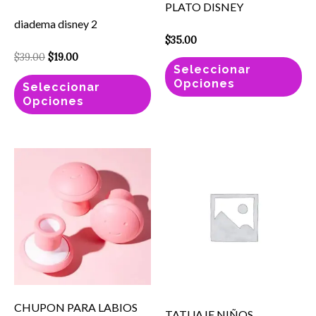
PLATO DISNEY
pueden
pu
diadema disney 2
elegir
el
$
35.00
en
en
$
39.00
$
19.00
Seleccionar
la
la
Opciones
Seleccionar
página
pá
Opciones
de
de
producto
pr
CHUPON
TATUAJE
PARA
NIÑOS
LABIOS
cantidad
ULTRAMO
cantidad
CHUPON PARA LABIOS
TATUAJE NIÑOS