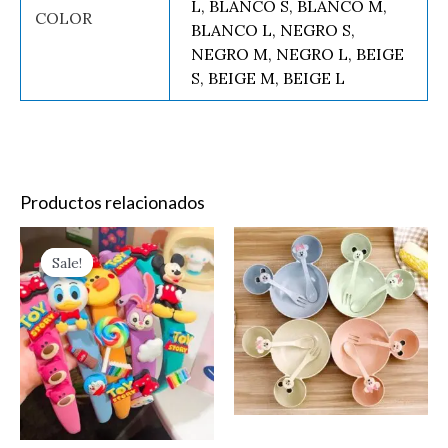
L, BLANCO S, BLANCO M,
COLOR
BLANCO L, NEGRO S,
NEGRO M, NEGRO L, BEIGE
S, BEIGE M, BEIGE L
Productos relacionados
Original
Current
Este
Es
price
price
Sale!
Sale!
producto
pr
was:
is:
$39.00.
$19.00.
tiene
ti
múltiples
mú
variantes.
va
Las
La
opciones
op
se
se