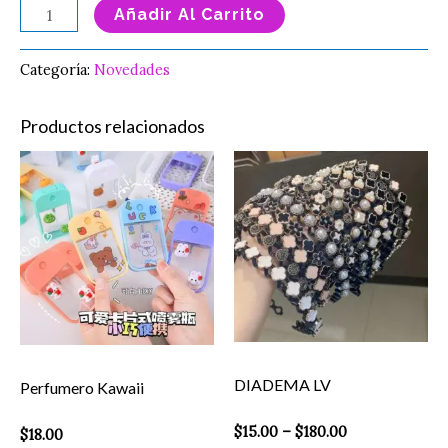
Añadir Al Carrito
Categoría:
Novedades
Productos relacionados
Price
Perfumero
Es
range:
Kawaii
pr
$15.00
through
cantidad
ti
$180.00
mú
va
La
op
se
DIADEMA LV
Perfumero Kawaii
pu
el
$
15.00
–
$
180.00
$
18.00