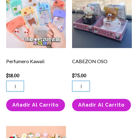
Kawaii
OSO
cantidad
cantidad
Perfumero Kawaii
CABEZON OSO
$
18.00
$
75.00
Añadir Al Carrito
Añadir Al Carrito
Price
Este
ESPONJA
range: