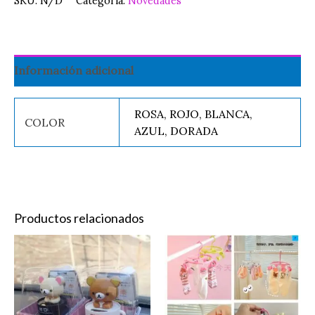
SKU:
N/D
Categoría:
Novedades
Información adicional
ROSA, ROJO, BLANCA,
COLOR
AZUL, DORADA
Productos relacionados
CABEZON
Es
OSO
pr
cantidad
ti
mú