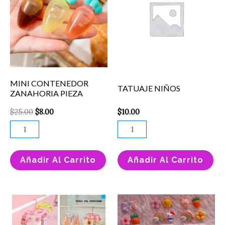
$25.00.
$8.00.
ZANAHORIA
cantidad
PIEZA
cantidad
MINI CONTENEDOR
TATUAJE NIÑOS
ZANAHORIA PIEZA
$
25.00
$
8.00
$
10.00
Añadir Al Carrito
Añadir Al Carrito
Este
Charms
producto
Pegatina