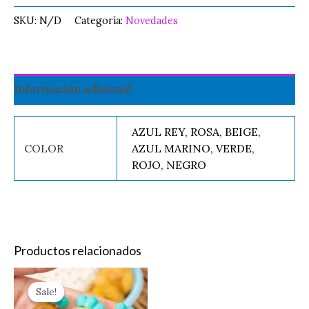
SKU:
N/D
Categoría:
Novedades
Información adicional
AZUL REY, ROSA, BEIGE,
COLOR
AZUL MARINO, VERDE,
ROJO, NEGRO
Productos relacionados
Original
Current
MINI
TATUAJE
price
price
Sale!
Sale!
CONTENEDOR
NIÑOS
was:
is: