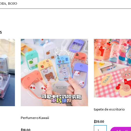
OSA, ROJO
s
Perfumero
tapete
Kawaii
de
cantidad
escritorio
cantidad
tapete de escritorio
Perfumero Kawaii
$
39.00
$
18.00