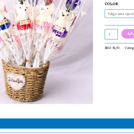
COLOR
Aña
SKU:
N/D
Categ