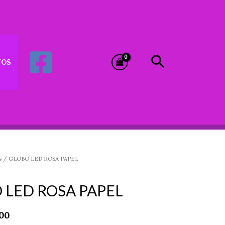
Buscar
TOS
s
/ GLOBO LED ROSA PAPEL
inal
Current
e
price
 LED ROSA PAPEL
is:
00.
$25.00.
.00