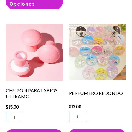
página
pá
Opciones
de
de
producto
pr
CHUPON
PERFUMERO
PARA
REDONDO
LABIOS
cantidad
ULTRAMO
cantidad
CHUPON PARA LABIOS
PERFUMERO REDONDO
ULTRAMO
$
13.00
$
15.00