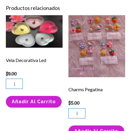
Productos relacionados
Vela
Charms
Decorativa
Pegatina
Led
cantidad
cantidad
Vela Decorativa Led
$
9.00
Charms Pegatina
Añadir Al Carrito
$
5.00