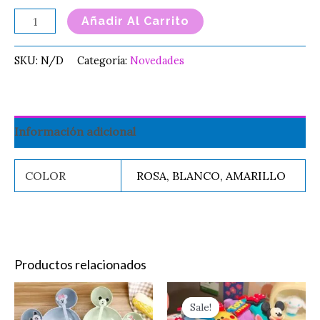
Añadir Al Carrito
SKU:
N/D
Categoría:
Novedades
Información adicional
COLOR
ROSA, BLANCO, AMARILLO
Productos relacionados
Original
Current
Este
Es
price
price
Sale!
Sale!
producto
pr
was:
is: