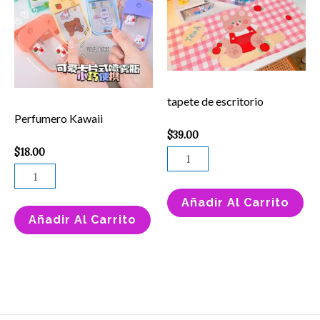
cantidad
escritorio
cantidad
tapete de escritorio
Perfumero Kawaii
$
39.00
$
18.00
Añadir Al Carrito
Añadir Al Carrito