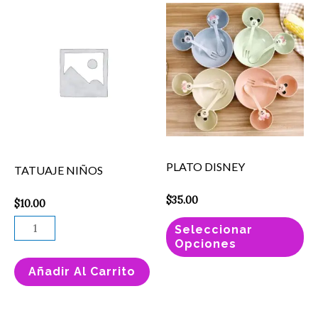
TATUAJE
Es
NIÑOS
pr
cantidad
ti
mú
va
La
op
se
PLATO DISNEY
TATUAJE NIÑOS
pu
el
$
35.00
$
10.00
en
Seleccionar
la
Opciones
pá
Añadir Al Carrito
de
pr