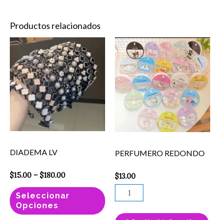
Productos relacionados
Price
Este
PERFUMERO
range:
producto
REDONDO
$15.00
through
tiene
cantidad
$180.00
múltiples
variantes.
Las
opciones
se
DIADEMA LV
PERFUMERO REDONDO
pueden
elegir
$
15.00
–
$
180.00
$
13.00
en
Seleccionar
la
Opciones
página