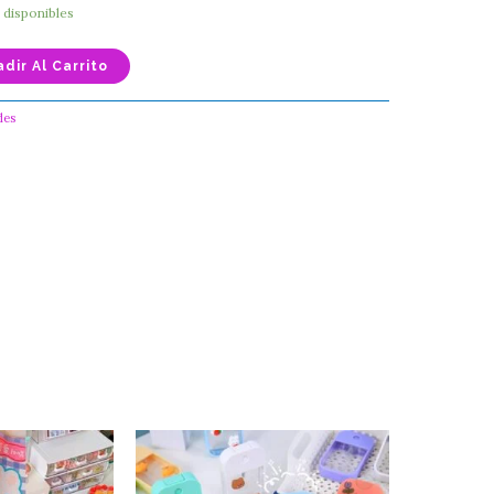
3 disponibles
dir Al Carrito
des
Perfumero
Kawaii
cantidad