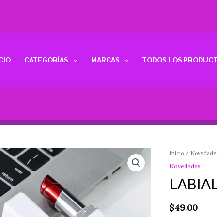
ICIO
CATEGORÍAS
MARCAS
TODOS LOS PRODUC
LABIAL
Inicio
/
Novedade
ENCENDEDOR
Novedades
SANRIO
LABIA
cantidad
$
49.00