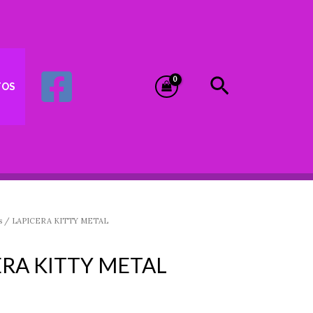
Buscar
TOS
s
/ LAPICERA KITTY METAL
ERA KITTY METAL