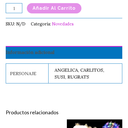
Añadir Al Carrito
SKU:
N/D
Categoría:
Novedades
Información adicional
ANGELICA, CARLITOS,
PERSONAJE
SUSI, RUGRATS
Productos relacionados
Original
Current
ESPONJA
Es
price
price