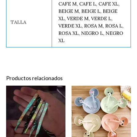
CAFE M, CAFE L, CAFE XL,
BEIGE M, BEIGE L, BEIGE
XL, VERDE M, VERDE L,
TALLA
VERDE XL, ROSA M, ROSA L,
ROSA XL, NEGRO L, NEGRO
XL
Productos relacionados
Este
Es
producto
pr
tiene
ti
múltiples
mú
variantes.
va
Las
La