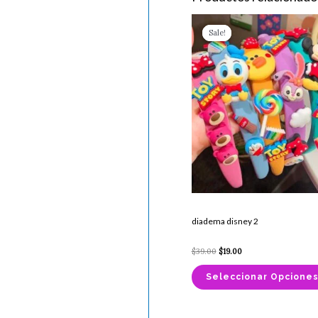
Original
Current
price
price
Sale!
Sale!
was:
is:
$39.00.
$19.00.
diadema disney 2
$
39.00
$
19.00
Seleccionar Opcione