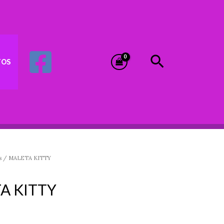
Buscar
TOS
s
/ MALETA KITTY
A KITTY