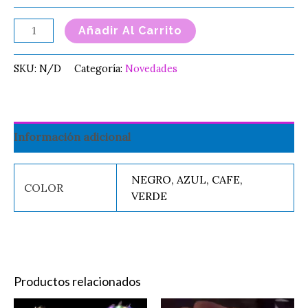
Añadir Al Carrito
SKU:
N/D
Categoría:
Novedades
Información adicional
NEGRO, AZUL, CAFE,
COLOR
VERDE
Productos relacionados
Original
Current
Este
Es