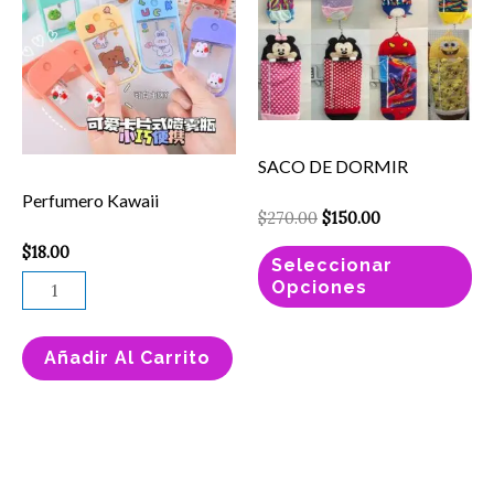
$270.00.
$150.00.
cantidad
ti
mú
va
La
op
SACO DE DORMIR
se
Perfumero Kawaii
pu
$
270.00
$
150.00
el
$
18.00
Seleccionar
en
Opciones
la
pá
Añadir Al Carrito
de
pr