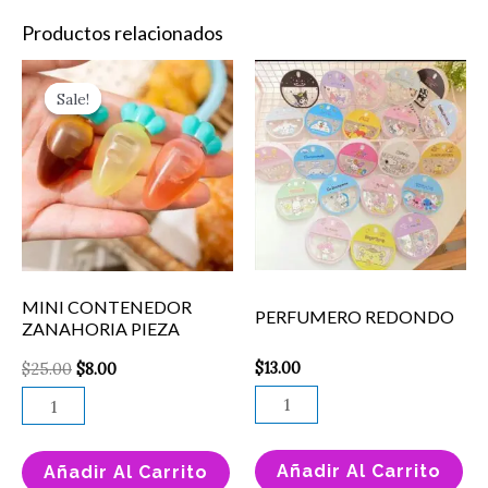
Productos relacionados
Original
Current
MINI
PERFUMERO
price
price
Sale!
Sale!
CONTENEDOR
REDONDO
was:
is:
$25.00.
$8.00.
ZANAHORIA
cantidad
PIEZA
cantidad
MINI CONTENEDOR
PERFUMERO REDONDO
ZANAHORIA PIEZA
$
13.00
$
25.00
$
8.00
Añadir Al Carrito
Añadir Al Carrito