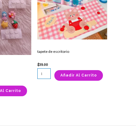
cantidad
tapete de escritorio
$
39.00
Añadir Al Carrito
Al Carrito