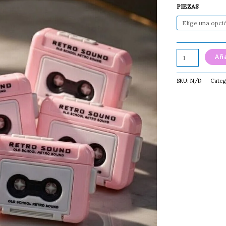
PIEZAS
Aña
SKU:
N/D
Categ