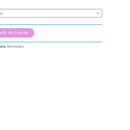
$147.00
dir Al Carrito
oría:
Novedades