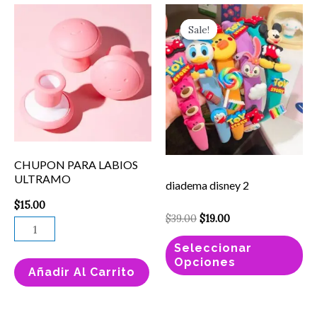
Original
Current
CHUPON
Es
price
price
Sale!
Sale!
PARA
pr
was:
is:
$39.00.
$19.00.
LABIOS
ti
ULTRAMO
mú
cantidad
va
La
op
se
CHUPON PARA LABIOS
pu
ULTRAMO
diadema disney 2
el
$
15.00
en
$
39.00
$
19.00
la
Seleccionar
pá
Opciones
Añadir Al Carrito
de
pr