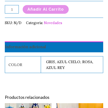
Añadir Al Carrito
SKU:
N/D
Categoría:
Novedades
Información adicional
GRIS, AZUL CIELO, ROSA,
COLOR
AZUL REY
Productos relacionados
Original
Current
Original
Current
Este
Es