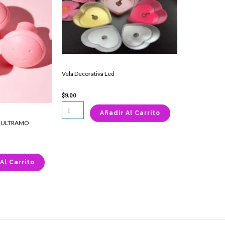
Decorativa
Led
cantidad
Vela Decorativa Led
$
9.00
Añadir Al Carrito
S ULTRAMO
Al Carrito