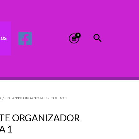
Buscar
TOS
s
/ ESTANTE ORGANIZADOR COCINA 1
TE ORGANIZADOR
A 1