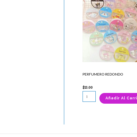
REDONDO
cantidad
PERFUMERO REDONDO
$
13.00
Añadir Al Carr