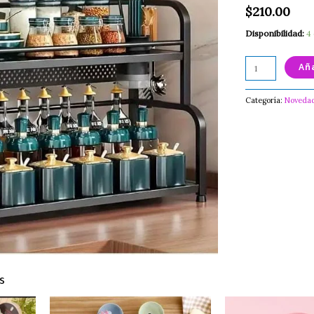
$
210.00
Disponibilidad:
4
Aña
Categoría:
Noveda
s
Este
CHUPON