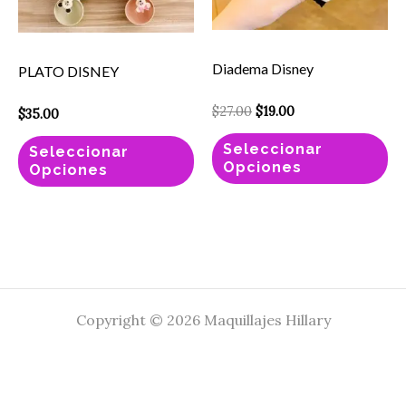
Las
La
opciones
op
se
se
Diadema Disney
PLATO DISNEY
pueden
pu
elegir
el
$
27.00
$
19.00
$
35.00
en
en
Seleccionar
Seleccionar
la
la
Opciones
Opciones
página
pá
de
de
producto
pr
Copyright © 2026 Maquillajes Hillary