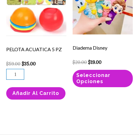
PZ
mú
cantidad
va
La
op
se
Diadema Disney
PELOTA ACUATICA 5 PZ
pu
el
$
20.00
$
19.00
$
59.00
$
35.00
en
Seleccionar
la
Opciones
pá
Añadir Al Carrito
de
pr