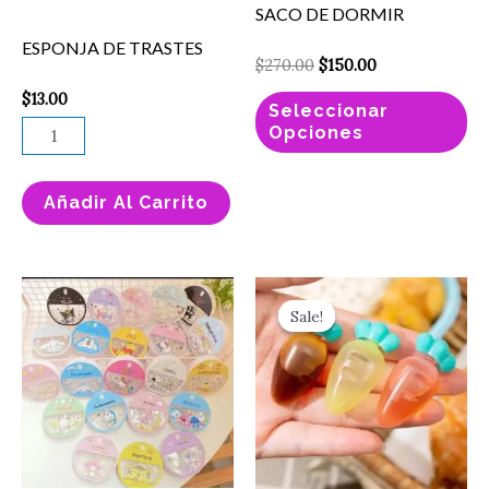
SACO DE DORMIR
se
ESPONJA DE TRASTES
pu
$
270.00
$
150.00
el
$
13.00
Seleccionar
en
Opciones
la
pá
Añadir Al Carrito
de
pr
Original
Current
PERFUMERO
MINI
price
price
Sale!
Sale!
REDONDO
CONTENEDOR
was:
is:
$25.00.
$8.00.
cantidad
ZANAHORIA
PIEZA
cantidad