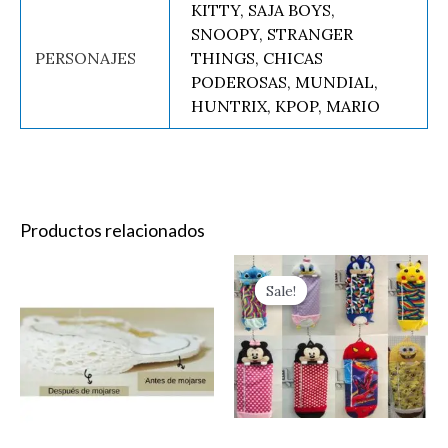
KITTY, SAJA BOYS,
SNOOPY, STRANGER
PERSONAJES
THINGS, CHICAS
PODEROSAS, MUNDIAL,
HUNTRIX, KPOP, MARIO
Productos relacionados
Original
Current
ESPONJA
Es
price
price
Sale!
Sale!
DE
pr
was:
is:
$270.00.
$150.00.
TRASTES
ti
cantidad
mú
va
La
op