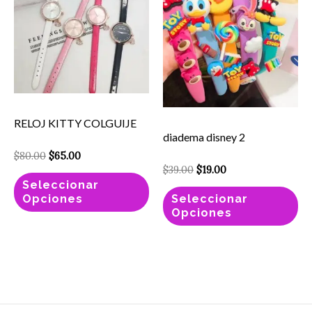
$80.00.
$65.00.
$39.00.
$19.00.
tiene
ti
múltiples
mú
variantes.
va
Las
La
opciones
op
se
se
RELOJ KITTY COLGUIJE
pueden
pu
diadema disney 2
elegir
el
$
80.00
$
65.00
en
en
$
39.00
$
19.00
Seleccionar
la
la
Opciones
Seleccionar
página
pá
Opciones
de
de
producto
pr