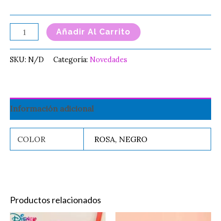
Añadir Al Carrito
SKU:
N/D
Categoría:
Novedades
Información adicional
COLOR
ROSA, NEGRO
Productos relacionados
Original
Current
Price
Este
Es