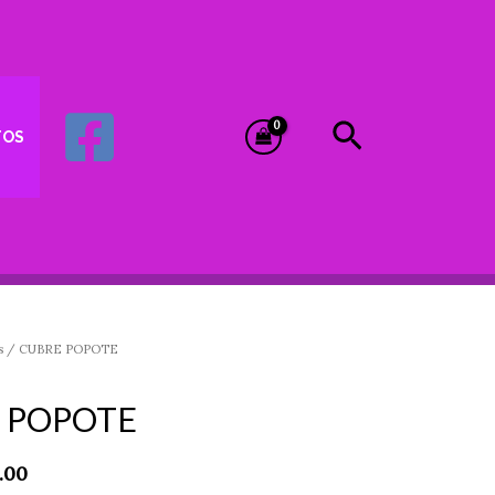
Buscar
TOS
s
/ CUBRE POPOTE
Price
range:
 POPOTE
$8.00
through
.00