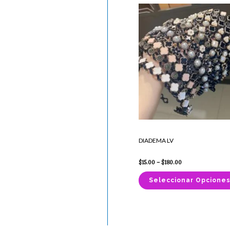
Price
range:
$15.00
through
$180.00
DIADEMA LV
$
15.00
–
$
180.00
Seleccionar Opcione