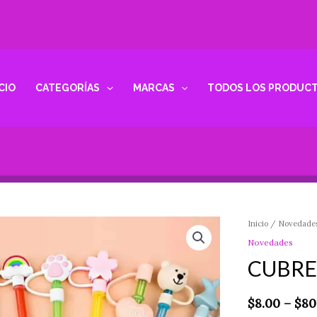
ICIO
CATEGORÍAS
MARCAS
TODOS LOS PRODUC
CUBRE
Inicio
/
Novedade
POPOTE
Novedades
cantidad
CUBRE
$
8.00
–
$
80