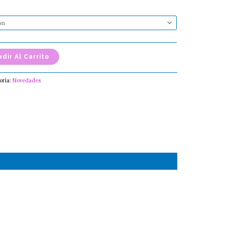
$80.00
dir Al Carrito
oría:
Novedades