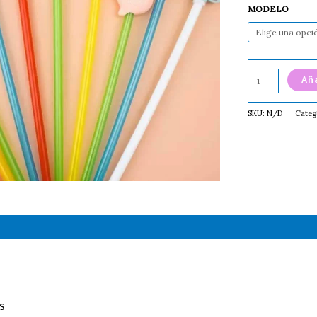
MODELO
Aña
SKU:
N/D
Categ
cional
s