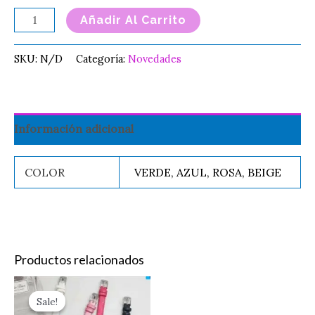
Añadir Al Carrito
SKU:
N/D
Categoría:
Novedades
Información adicional
COLOR
VERDE, AZUL, ROSA, BEIGE
Productos relacionados
Original
Current
Este
TATUAJE
price
price
Sale!
Sale!
producto
NIÑOS
was:
is: