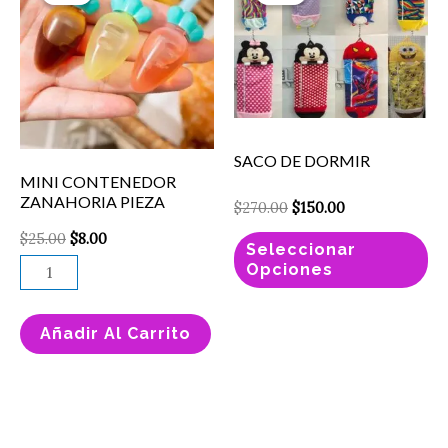
$25.00.
$8.00.
$270.00.
$150.00.
ZANAHORIA
ti
PIEZA
mú
cantidad
va
La
op
SACO DE DORMIR
se
MINI CONTENEDOR
pu
ZANAHORIA PIEZA
$
270.00
$
150.00
el
$
25.00
$
8.00
Seleccionar
en
Opciones
la
pá
Añadir Al Carrito
de
pr