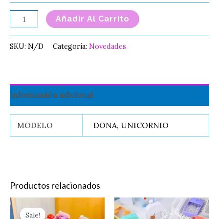
Añadir Al Carrito
SKU:
N/D
Categoría:
Novedades
Información adicional
MODELO
DONA, UNICORNIO
Productos relacionados
Original
Current
Este
Perfumero
price
price
Sale!
Sale!
producto
Kawaii
was:
is: