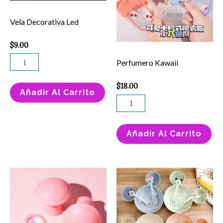
Vela Decorativa Led
$
9.00
Perfumero Kawaii
$
18.00
Añadir Al Carrito
Añadir Al Carrito
CHUPON
Es
PARA
pr
LABIOS
ti
ULTRAMO
mú