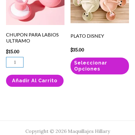
cantidad
va
La
op
se
CHUPON PARA LABIOS
PLATO DISNEY
pu
ULTRAMO
el
$
35.00
$
15.00
en
Seleccionar
la
Opciones
pá
Añadir Al Carrito
de
pr
Copyright © 2026 Maquillajes Hillary