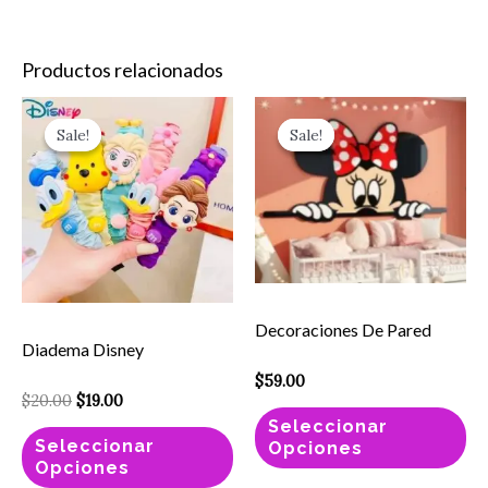
Productos relacionados
Original
Current
Este
Es
price
price
Sale!
Sale!
Sale!
Sale!
producto
pr
was:
is:
$20.00.
$19.00.
tiene
ti
múltiples
mú
variantes.
va
Las
La
opciones
op
Decoraciones De Pared
se
se
Diadema Disney
pueden
pu
$
59.00
elegir
el
$
20.00
$
19.00
en
en
Seleccionar
Seleccionar
Opciones
la
la
Opciones