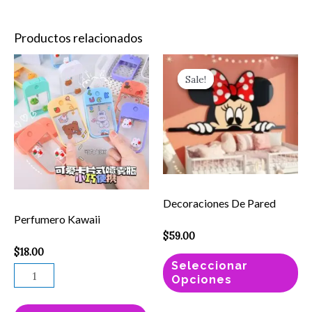
Productos relacionados
Perfumero
Es
Sale!
Sale!
Kawaii
pr
cantidad
ti
mú
va
La
op
Decoraciones De Pared
se
Perfumero Kawaii
pu
$
59.00
el
$
18.00
en
Seleccionar
Opciones
la
pá