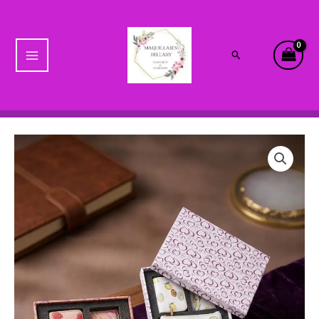
Ir
Main
al
Menu
contenido
Buscar
SET
CARTERA
FRUTAS
cantidad