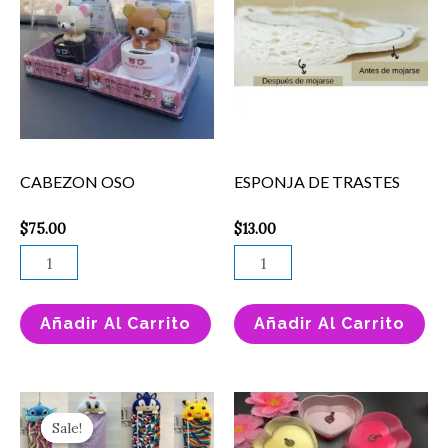
cantidad
TRASTES
cantidad
CABEZON OSO
ESPONJA DE TRASTES
$
75.00
$
13.00
Añadir Al Carrito
Añadir Al Carrito
Original
Current
Este
Vela
price
price
Sale!
Sale!
producto
Decorativa
was:
is: