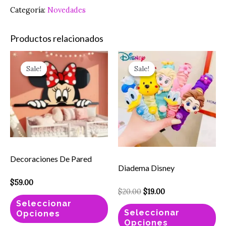
Categoría:
Novedades
Productos relacionados
Original
Current
Este
Es
price
price
Sale!
Sale!
Sale!
Sale!
producto
pr
was:
is:
$20.00.
$19.00.
tiene
ti
múltiples
mú
variantes.
va
Las
La
opciones
op
Decoraciones De Pared
se
se
Diadema Disney
pueden
pu
$
59.00
elegir
el
$
20.00
$
19.00
en
en
Seleccionar
Seleccionar
Opciones
la
la
Opciones