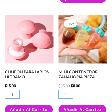
página
pá
de
de
Original
Current
producto
pr
CHUPON
MINI
price
price
Sale!
Sale!
PARA
CONTENEDOR
was:
is:
$25.00.
$8.00.
LABIOS
ZANAHORIA
ULTRAMO
PIEZA
cantidad
cantidad
CHUPON PARA LABIOS
MINI CONTENEDOR
ULTRAMO
ZANAHORIA PIEZA
$
15.00
$
25.00
$
8.00
Añadir Al Carrito
Añadir Al Carrito