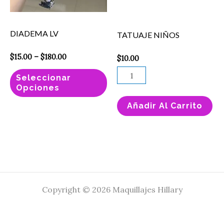
opciones
se
DIADEMA LV
TATUAJE NIÑOS
pueden
elegir
$
15.00
–
$
180.00
$
10.00
en
Seleccionar
la
Opciones
página
Añadir Al Carrito
de
producto
Copyright © 2026 Maquillajes Hillary