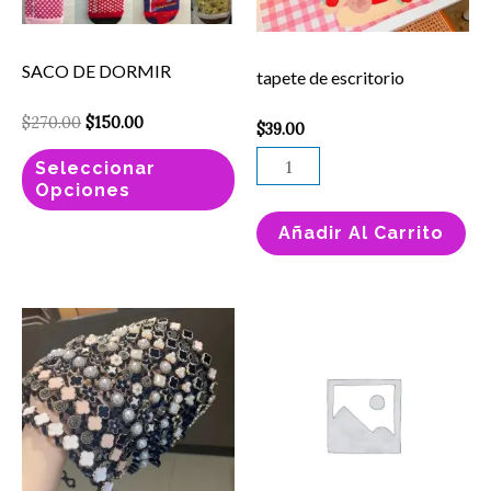
Las
opciones
SACO DE DORMIR
tapete de escritorio
se
pueden
$
270.00
$
150.00
$
39.00
elegir
Seleccionar
en
Opciones
la
Añadir Al Carrito
página
de
producto
Price
Este
TATUAJE
range:
producto
NIÑOS
$15.00
through
tiene
cantidad
$180.00
múltiples
variantes.
Las