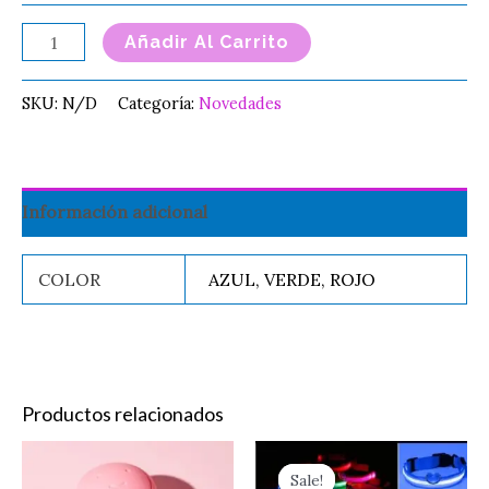
Añadir Al Carrito
SKU:
N/D
Categoría:
Novedades
Información adicional
COLOR
AZUL, VERDE, ROJO
Productos relacionados
Original
Current
CHUPON
Es
price
price
Sale!
Sale!
PARA
pr
was:
is: