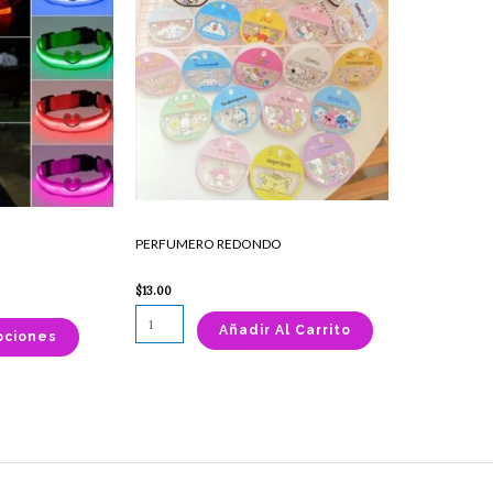
tiene
cantidad
múltiples
variantes.
Las
opciones
se
pueden
elegir
en
la
PERFUMERO REDONDO
página
de
$
13.00
producto
Añadir Al Carrito
pciones