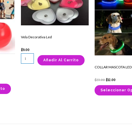
$23.00.
$12.00.
Led
cantidad
Vela Decorativa Led
$
9.00
Añadir Al Carrito
COLLAR MASCOTA LED
$
23.00
$
12.00
ito
Seleccionar O