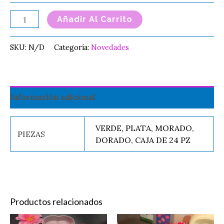
Añadir Al Carrito
SKU:
N/D
Categoría:
Novedades
Información adicional
VERDE, PLATA, MORADO,
PIEZAS
DORADO, CAJA DE 24 PZ
Productos relacionados
Original
Current
Vela
Es